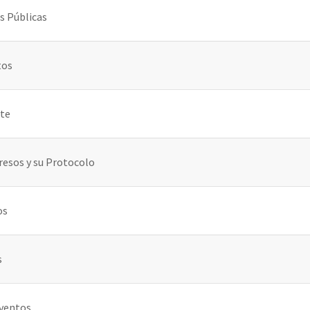
s Públicas
tos
rte
esos y su Protocolo
os
s
Eventos