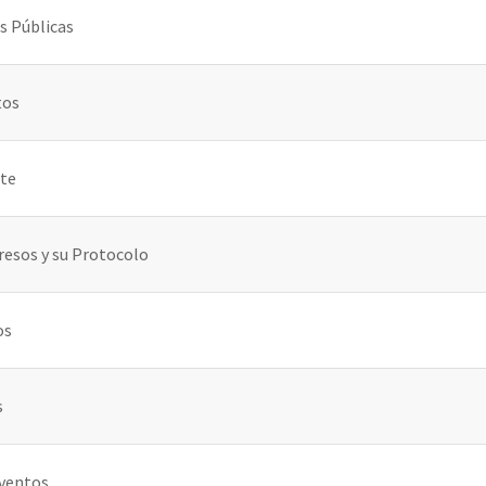
s Públicas
tos
rte
esos y su Protocolo
os
s
Eventos